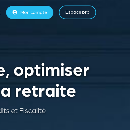
Espace pro
Mon compte
t
, optimiser
a retraite
ts et Fiscalité