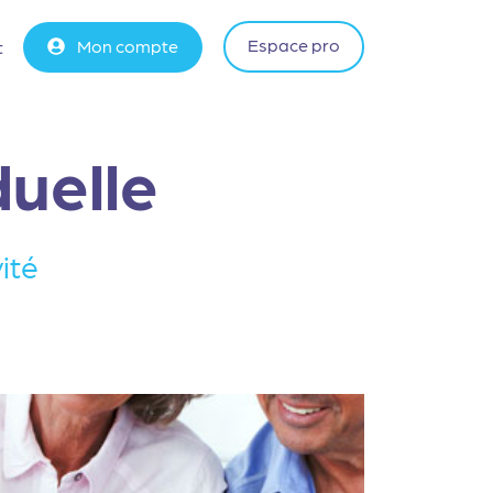
Espace pro
Mon compte
t
duelle
ité