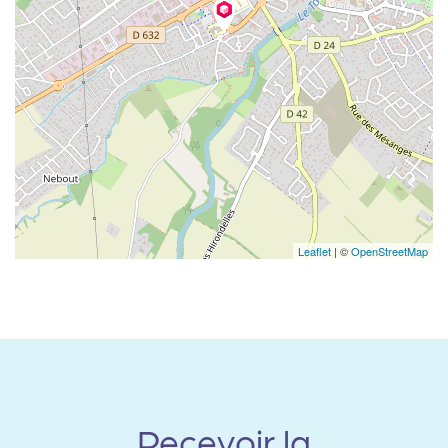
Leaflet
| ©
OpenStreetMap
Recevoir la