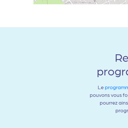
Re
progr
Le
programme
pouvons vous fou
pourrez ains
progr