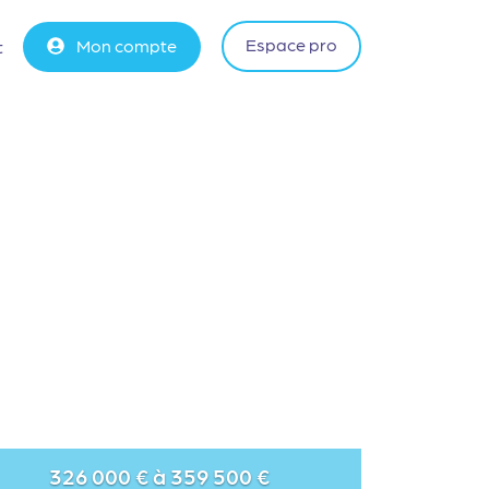
Espace pro
Mon compte
t
326 000 € à 359 500 €