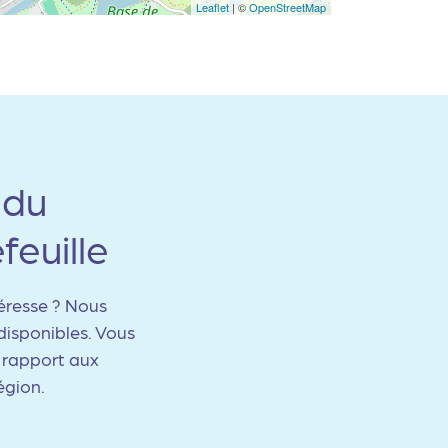
Leaflet
| ©
OpenStreetMap
 du
euille
éresse ? Nous
disponibles. Vous
r rapport aux
égion.