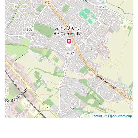
Leaflet
| ©
OpenStreetMap