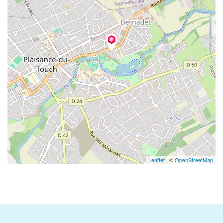
Leaflet
| ©
OpenStreetMap